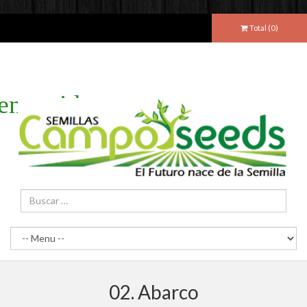
Total (
0
)
envenidos
02. Abarco