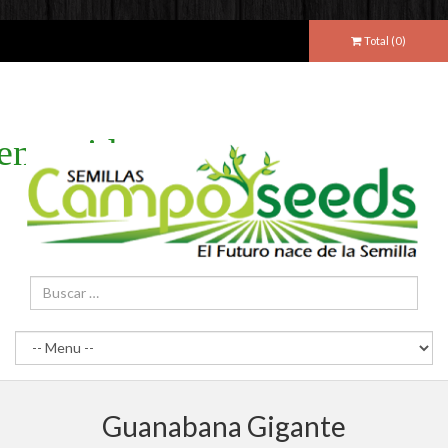
Total (
0
)
envenidos
Guanabana Gigante