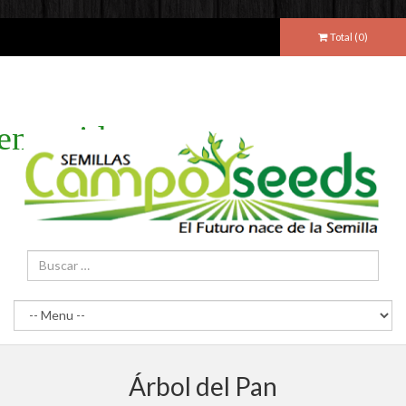
Total (
0
)
envenidos
Árbol del Pan